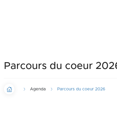
Parcours du coeur 202
Agenda
Parcours du coeur 2026
Accueil
F
i
l
Envie de marcher, courir ou pédaler tou