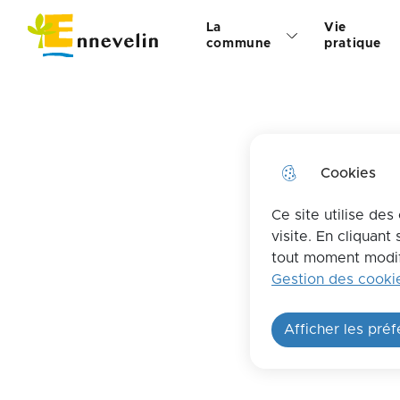
Menu principal
N
La
Vie
Aller au menu
Aller à la recherche
Aller au 
Ville d'Ennevelin
a
commune
pratique
v
i
g
Cookies
a
t
Ce site utilise de
visite. En cliquant
i
tout moment modifi
Gestion des cooki
o
n
Afficher les pré
p
r