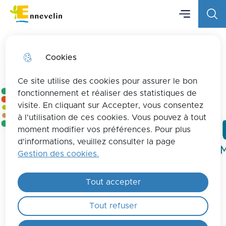
Menu principa
Aller
Aller au
Consulter
Menu
Aller à la
Ville d'Ennevelin
au
contenu
le plan
recherche
menu
principal
du site
Cookies
Ce site utilise des cookies pour assurer le bon
fonctionnement et réaliser des statistiques de
visite. En cliquant sur Accepter, vous consentez
à l'utilisation de ces cookies. Vous pouvez à tout
moment modifier vos préférences. Pour plus
d'informations, veuillez consulter la page
Gestion des cookies.
Tout accepter
Tout refuser