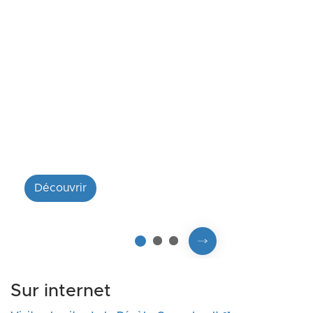
Devenir animateur ou directeur
Découvrir
Prochaine diapositiv
2
3
1
Fin du carousel
Sur internet