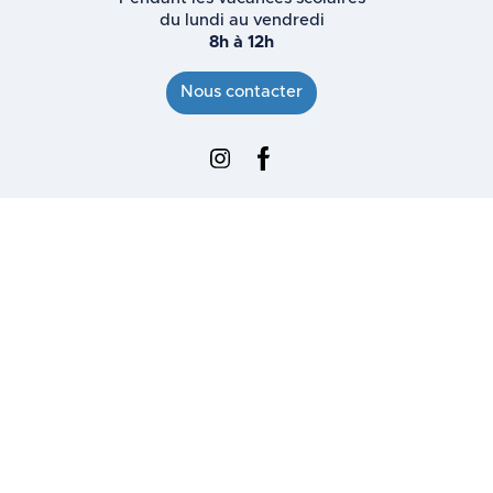
du lundi au vendredi
8h à 12h
Nous contacter
Instagram : Ville d'Ennevelin
Facebook : Ville d'Ennevelin
Lettre d'informations
Mentions légales
Modalités relatives aux cookies
Plan du site
espace réservé