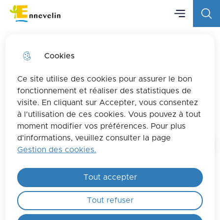
Menu principa
Aller
Aller au
Consulter
Menu
Aller à la
Ville d'Ennevelin
au
contenu
le plan
recherche
menu
principal
du site
Cookies
Ce site utilise des cookies pour assurer le bon
Valérie DEVENDEVILLE,
fonctionnement et réaliser des statistiques de
visite. En cliquant sur Accepter, vous consentez
troisième adjointe
à l'utilisation de ces cookies. Vous pouvez à tout
moment modifier vos préférences. Pour plus
d'informations, veuillez consulter la page
Gestion des cookies.
Tout accepter
Tout refuser