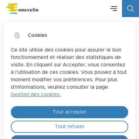
Menu principa
Aller
Aller au
Consulter
Menu
Aller à la
Ville d'Ennevelin
au
contenu
le plan
recherche
menu
principal
du site
Cookies
Ce site utilise des cookies pour assurer le bon
Olivier DUBREUCQ, Deuxième
fonctionnement et réaliser des statistiques de
visite. En cliquant sur Accepter, vous consentez
Adjoint
à l'utilisation de ces cookies. Vous pouvez à tout
moment modifier vos préférences. Pour plus
d'informations, veuillez consulter la page
Gestion des cookies.
Tout accepter
Tout refuser