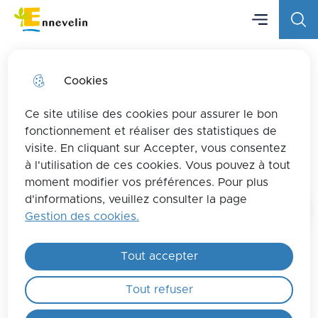
Menu principa
Aller
Aller au
Consulter
Menu
Aller à la
Ville d'Ennevelin
au
contenu
le plan
recherche
menu
principal
du site
Cookies
Ce site utilise des cookies pour assurer le bon
Information municipale mars-
fonctionnement et réaliser des statistiques de
visite. En cliquant sur Accepter, vous consentez
avril 2026
à l'utilisation de ces cookies. Vous pouvez à tout
moment modifier vos préférences. Pour plus
d'informations, veuillez consulter la page
Gestion des cookies.
Tout accepter
Téléchargez ici l'information
municipale de la période mars- avril
Tout refuser
2026